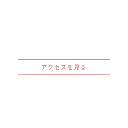
奈良県大和高田市東中82
最寄り駅
近鉄南大阪線「高田市駅」より徒歩15分
奈良交通バス「東中バス停」より徒歩10分
アクセスを見る
つ
アクセス
資格
会社概要
介護
行動