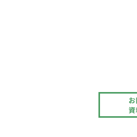
ニュース
同行
ブログ
試験
よくある質問
介護
ケア
その
745-22-8846
お
資
間 8:30 〜 17:30 定休日 日曜日