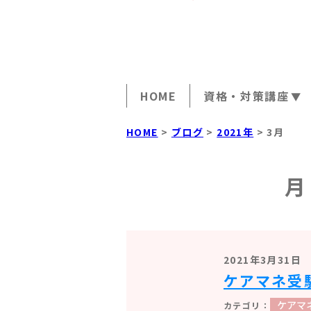
HOME
資格・対策講座
実務者研修講座
HOME
>
ブログ
>
2021年
>
3月
介護福祉士試験対
ケアマネジャー受
月
行動援護従業者養
同行援護従業者養
2021年3月31日
ケアマネ受
ケアマ