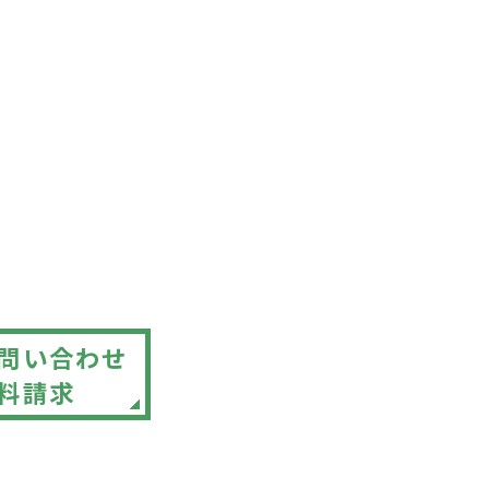
援護従業者養成研修
対策講座
福祉士
マネジャー受験対策講座
他講座
問い合わせ
料請求