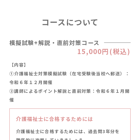
コースについて
模擬試験+解説・直前対策コース
15,000円(税込)
【内容】
①介護福祉士対策模擬試験（在宅受験後当校へ郵送）：
令和６年１２月開催
②講師によるポイント解説と直前対策：令和６年１月開
催
22
営業時間 8
介護福祉士に合格するためには
介護福祉士に合格するためには、過去問3年分を