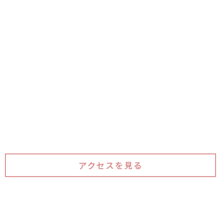
〒635-0066
奈良県大和高田市東中82
最寄り駅
近鉄南大阪線「高田市駅」より徒歩15分
奈良交通バス「東中バス停」より徒歩10分
アクセスを見る
0745-22-8846
営業時間 8:30 〜 17:30 定休日 日曜日